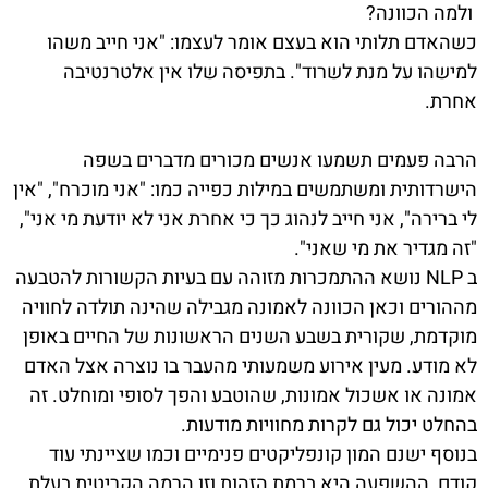
ולמה הכוונה?
כשהאדם תלותי הוא בעצם אומר לעצמו: "אני חייב משהו
למישהו על מנת לשרוד". בתפיסה שלו אין אלטרנטיבה
אחרת.
הרבה פעמים תשמעו אנשים מכורים מדברים בשפה
הישרדותית ומשתמשים במילות כפייה כמו: "אני מוכרח", "אין
לי ברירה", אני חייב לנהוג כך כי אחרת אני לא יודעת מי אני",
"זה מגדיר את מי שאני".
ב NLP נושא ההתמכרות מזוהה עם בעיות הקשורות להטבעה
מההורים וכאן הכוונה לאמונה מגבילה שהינה תולדה לחוויה
מוקדמת, שקורית בשבע השנים הראשונות של החיים באופן
לא מודע. מעין אירוע משמעותי מהעבר בו נוצרה אצל האדם
אמונה או אשכול אמונות, שהוטבע והפך לסופי ומוחלט. זה
בהחלט יכול גם לקרות מחוויות מודעות.
בנוסף ישנם המון קונפליקטים פנימיים וכמו שציינתי עוד
קודם, ההשפעה היא ברמת הזהות וזו הרמה הקריטית בעלת