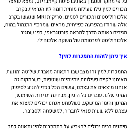
על פי מחקר שנערך באוניברסיטת קיימברידג', נמצא שאצל
מכורים למין גילו פעילות מוחית דומה לזו הנראית בקרב
אלכוהוליסטים ומכורים לסמים. סריקות MRI שנעשו בקרב
אלה שהודו בהפרעה כפייתית, מראים שמרכזי התגמול במוח,
מגיבים באותה הדרך למראה פורנוגראפי, כפי שמגיב
אלכוהוליסט לפרסומת של משקה אלכוהולי.
איך ניתן לזהות התמכרות למין?
התמכרות למין זהו מצב שבו התאווה מאבדת שליטה ומונעת
מאיתנו לקיים פעילויות יומיומיות שוטפות, כשבמקום זה
אנחנו מוצאים את עצמנו, עושים הכל בכדי להגיע לסיפוק
המיני שלנו. עוברים כל היגיון, מבחינת תדירות השימוש,
המינון והזמן המושקע, כשלפתע אנחנו יכולים למצוא את
עצמנו ללא שעות פנאי לחבר'ה, למשפחה ולסביבה.
סימנים רבים יכולים להצביע על התמכרות למין ותאווה כמו: