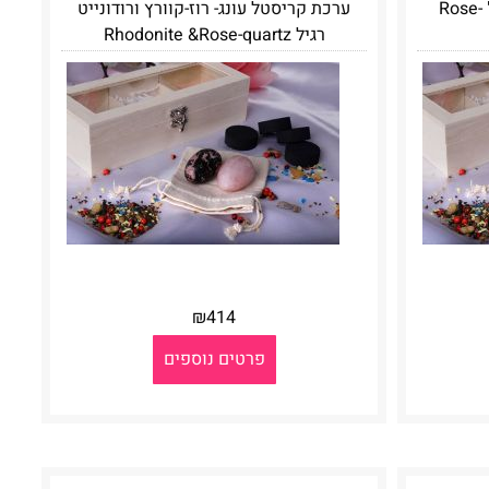
ערכת קריסטל עונג ''רוז-קוורץ" Rose-
ערכת קריסטל עונג- רוז-קוורץ ורודונייט
רגיל Rhodonite &Rose-quartz
₪
414
פרטים נוספים