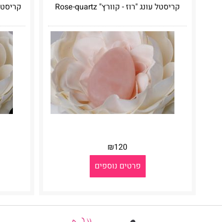
קריסטל עונג "רוז - קוורץ" Rose-quartz
קריסטל עו
₪
120
פרטים נוספים