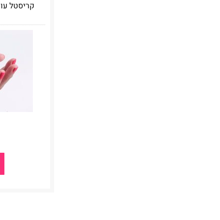
קריסטל עונג "או