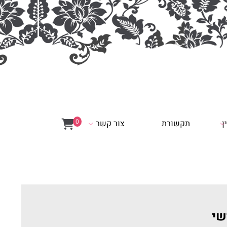
0
ן
תקשורת
צור קשר
שי