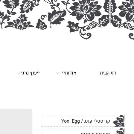
דף הבית
אודותיי
ייעוץ מיני
י
קריסטלי עונג / Yoni Egg