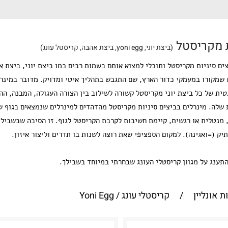
ת מקריסטל
(ביצת יוני, yoni egg, ביצת אהבה, קריסטל עונג)
צים סיניות מקריסטל ותוכלי למצוא אותם בשמות רבים כמו ביצת יוני, ביצת 
 שמקורו במעמקי כדור הארץ, שם התגבש בתהליך איטי ומדויק.
מדובר במינרל
ית של כל ביצת יוני מקריסטל קשורה לשילוב בין הצורה העגולה, המבנה, הה
ת שלה.
מינרלים בביצים סיניות מקריסטל מהדהדים למינרלים שנמצאים בגוף של
מנטלית או רגשית, קיימת חשיבות לקרבת הקריסטל לגוף. זו הסיבה שבשביל 
יק (=ואגינה). למקום הספציפי שאת רוצה לשנות בו תדרים וליצור איזון.
תענג על מגוון קריסטלי העונג שבחרתי במיוחד בשבילך.
ת אונליין
/
קריסטלי עונג / Yoni Egg