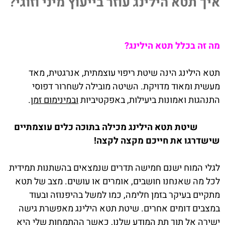
איך תטא הילינג עוזר בייעוץ מיני וזוגי?
מה זה בכלל תטא הילינג?
תטא הילינג הינה שיטת ריפוי עוצמתית, אנרגטית, מאד
מעשית ומאוד מדויקת. השיטה מובילה לשחרור דפוסי
התנהגות ואמונות ביעילות, באפקטיביות
ובמינימום זמן
.
שיטת תטא הילינג מכילה בתוכה כלים עוצמתיים
שישדרגו את חייכם מקצה לקצה!
לגלי המוח ישנם חמישה תדרים שנמצאים בהשתנות תמידית
לכל מה שאנחנו חושבים, אומרים או עושים. מצב של תטא
מתקיים בעיקר בזמן חלימה, כמו למשל בהיפנוזה ובעוד
במצבים דומים אחרים. שיטת תטא הילינג מאפשרת גישה
ישירה אל תוך תת המודע שלנו, כאשר ההתמחות שלי היא