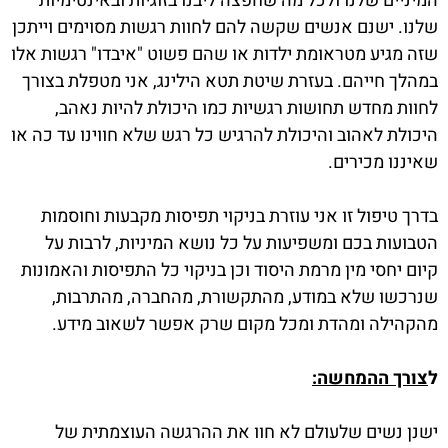
המיניים שלנו ולכל מה שחפצה ליבנו בזוגיות ובאינטימיות
שלנו. ישנם אנשים שקשה להם לחוות רגשות מסוימים וייתכן
שזה מגיע מטראומת ילדות או שהם פשוט "איבדו" רגשות אלו
במהלך חייהם. בעזרת שיטת תטא הילינג, אני מטפלת בצורך
לחוות מחדש תחושות רגשיות כמו היכולת להיות נאהב,
היכולת לאהוב והיכולת להרגיש כל רגש שלא חווינו עד כה או
שאיננו מכירים.
בדרך טיפול זו אני עוזרת בניקוי תפיסות מקבעות וחוסמות
הטבועות בכם ומשפיעות על כל נושא המיניות, לרבות על
קיום יחסי מין מרמת היסוד וכן בניקוי כל התפיסות והאמונות
שנרכשו שלא במודע, מהתקשורת, מהחברה, מהתרבות,
מהקהילה ומהדת ומכל מקום שרק אפשר לשאוב מידע.
ל
צורך ההמחשה:
ישנן נשים שלעולם לא חוו את ההרגשה העוצמתית של