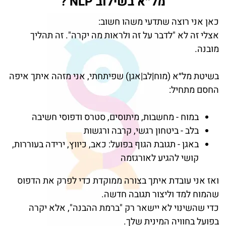
מל״א בשילוב
NLP
?
כאן אני רוצה שתדעי משהו חשוב
:
אצלי זה לא "לדבר על זה ולראות מה יקרה". זה תהליך
מובנה
.
בשיטת מל״א (מוח|לב|אגן) שפיתחתי, אני מזהה איתך איפה
החסם מתחיל
:
במוח - מחשבות, מיתוסים, סטרס ודפוסי חשיבה
בלב - ביטחון רגשי, קרבה ורגשות
באגן - תגובת הגוף בפועל: כאב, כיווץ, ירידה בעוררות,
קושי להגיע לאורגזמה
ואז אני עובדת איתך בצורה ממוקדת כדי לפרק את הדפוס
שהמוח למד וליצור תגובה חדשה
.
כדי שהשינוי לא יישאר רק "ברמת ההבנה", אלא יקרה
בפועל בחוויה המינית שלך.